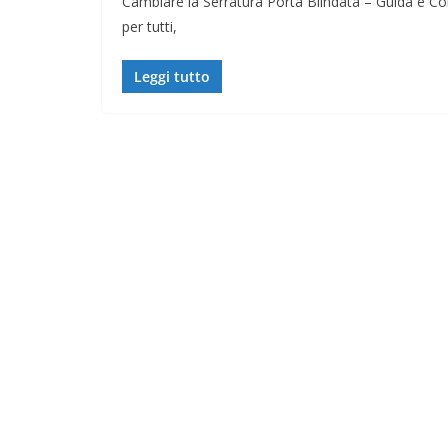
Cambiare la Serratura Porta Blindata – Guida e Consi
per tutti,
Leggi tutto