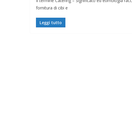
Il termine Catering – Significato ed etimologia racc
fornitura di cibi e
Leggi tutto