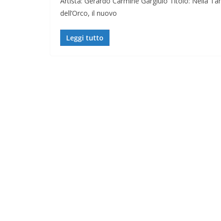
Artista: Gerardo Carmine Gargiulo Titolo: Nella Tana
dell’Orco, il nuovo
Leggi tutto