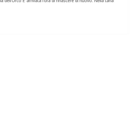
 dell’Orco E’ arrivata l’ora di rinascere di nuovo. Nella tana