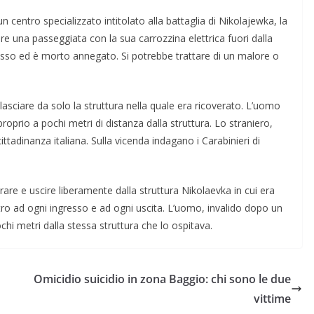
n centro specializzato intitolato alla battaglia di Nikolajewka, la
e una passeggiata con la sua carrozzina elettrica fuori dalla
 fosso ed è morto annegato. Si potrebbe trattare di un malore o
asciare da solo la struttura nella quale era ricoverato. L’uomo
proprio a pochi metri di distanza dalla struttura. Lo straniero,
ttadinanza italiana. Sulla vicenda indagano i Carabinieri di
ntrare e uscire liberamente dalla struttura Nikolaevka in cui era
stro ad ogni ingresso e ad ogni uscita. L’uomo, invalido dopo un
chi metri dalla stessa struttura che lo ospitava.
Omicidio suicidio in zona Baggio: chi sono le due
vittime