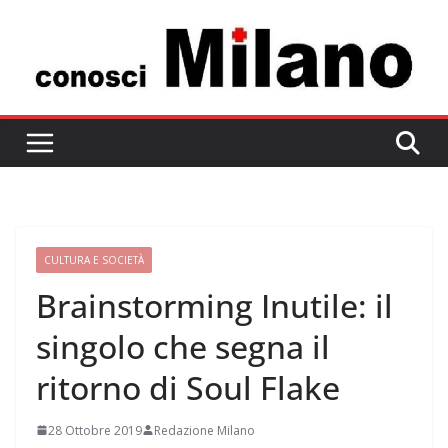
Salta
al
contenuto
CULTURA E SOCIETÀ
Brainstorming Inutile: il
singolo che segna il
ritorno di Soul Flake
28 Ottobre 2019
Redazione Milano