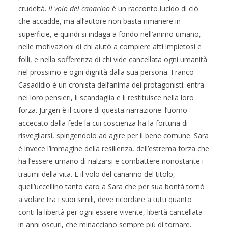
crudeltà.
Il volo del canarino
è un racconto lucido di ciò
che accadde, ma all’autore non basta rimanere in
superficie, e quindi si indaga a fondo nell’animo umano,
nelle motivazioni di chi aiutò a compiere atti impietosi e
folli, e nella sofferenza di chi vide cancellata ogni umanità
nel prossimo e ogni dignità dalla sua persona. Franco
Casadidio è un cronista dell’anima dei protagonisti: entra
nei loro pensieri, li scandaglia e li restituisce nella loro
forza. Jürgen è il cuore di questa narrazione: l’uomo
accecato dalla fede la cui coscienza ha la fortuna di
risvegliarsi, spingendolo ad agire per il bene comune. Sara
è invece l’immagine della resilienza, dell’estrema forza che
ha l’essere umano di rialzarsi e combattere nonostante i
traumi della vita. E il volo del canarino del titolo,
quell’uccellino tanto caro a Sara che per sua bontà tornò
a volare tra i suoi simili, deve ricordare a tutti quanto
conti la libertà per ogni essere vivente, libertà cancellata
in anni oscuri, che minacciano sempre più di tornare.