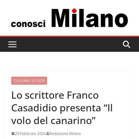
Salta
al
contenuto
CULTURA E SOCIETÀ
Lo scrittore Franco
Casadidio presenta “Il
volo del canarino”
29 Febbraio 2020
Redazione Milano