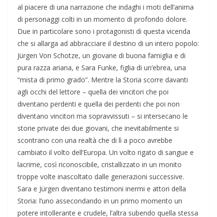
al piacere di una narrazione che indaghi i moti dell’anima
di personaggi colti in un momento di profondo dolore.
Due in particolare sono i protagonisti di questa vicenda
che si allarga ad abbracciare il destino di un intero popolo:
Jürgen Von Schotze, un giovane di buona famiglia e di
pura razza ariana, e Sara Funke, figlia di un’ebrea, una
“mista di primo grado”. Mentre la Storia scorre davanti
agli occhi del lettore – quella dei vincitori che poi
diventano perdenti e quella dei perdenti che poi non
diventano vincitori ma sopravvissuti – si intersecano le
storie private dei due giovani, che inevitabilmente si
scontrano con una realtà che di lì a poco avrebbe
cambiato il volto dell’Europa. Un volto rigato di sangue e
lacrime, così riconoscibile, cristallizzato in un monito
troppe volte inascoltato dalle generazioni successive.
Sara e Jürgen diventano testimoni inermi e attori della
Storia: l’uno assecondando in un primo momento un
potere intollerante e crudele, l’altra subendo quella stessa