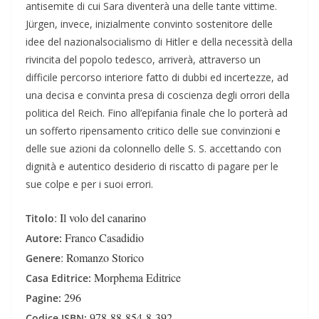
antisemite di cui Sara diventerà una delle tante vittime.
Jürgen, invece, inizialmente convinto sostenitore delle
idee del nazionalsocialismo di Hitler e della necessità della
rivincita del popolo tedesco, arriverà, attraverso un
difficile percorso interiore fatto di dubbi ed incertezze, ad
una decisa e convinta presa di coscienza degli orrori della
politica del Reich. Fino all’epifania finale che lo porterà ad
un sofferto ripensamento critico delle sue convinzioni e
delle sue azioni da colonnello delle S. S. accettando con
dignità e autentico desiderio di riscatto di pagare per le
sue colpe e per i suoi errori.
: Il volo del canarino
Titolo
Franco Casadidio
Autore:
: Romanzo Storico
Genere
Morphema Editrice
Casa Editrice:
296
Pagine:
978-88-854-8-392
Codice ISBN: