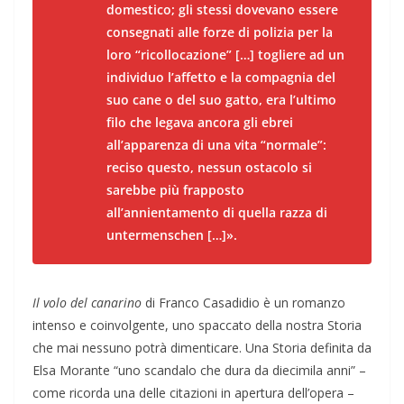
domestico; gli stessi dovevano essere
consegnati alle forze di polizia per la
loro “ricollocazione” […] togliere ad un
individuo l’affetto e la compagnia del
suo cane o del suo gatto, era l’ultimo
filo che legava ancora gli ebrei
all’apparenza di una vita “normale”:
reciso questo, nessun ostacolo si
sarebbe più frapposto
all’annientamento di quella razza di
untermenschen […]».
Il volo del canarino
di Franco Casadidio è un romanzo
intenso e coinvolgente, uno spaccato della nostra Storia
che mai nessuno potrà dimenticare. Una Storia definita da
Elsa Morante “uno scandalo che dura da diecimila anni” –
come ricorda una delle citazioni in apertura dell’opera –