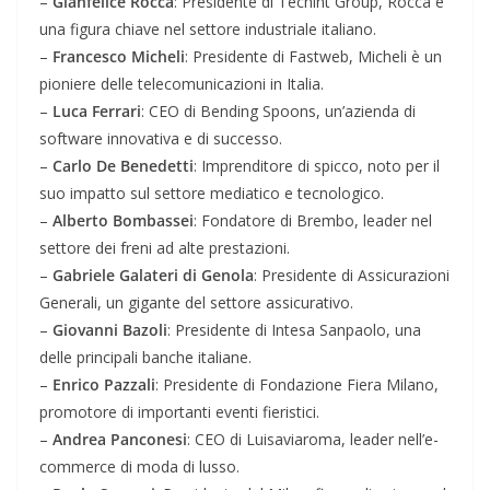
–
Gianfelice Rocca
: Presidente di Techint Group, Rocca è
una figura chiave nel settore industriale italiano.
–
Francesco Micheli
: Presidente di Fastweb, Micheli è un
pioniere delle telecomunicazioni in Italia.
–
Luca Ferrari
: CEO di Bending Spoons, un’azienda di
software innovativa e di successo.
–
Carlo De Benedetti
: Imprenditore di spicco, noto per il
suo impatto sul settore mediatico e tecnologico.
–
Alberto Bombassei
: Fondatore di Brembo, leader nel
settore dei freni ad alte prestazioni.
–
Gabriele Galateri di Genola
: Presidente di Assicurazioni
Generali, un gigante del settore assicurativo.
–
Giovanni Bazoli
: Presidente di Intesa Sanpaolo, una
delle principali banche italiane.
–
Enrico Pazzali
: Presidente di Fondazione Fiera Milano,
promotore di importanti eventi fieristici.
–
Andrea Panconesi
: CEO di Luisaviaroma, leader nell’e-
commerce di moda di lusso.