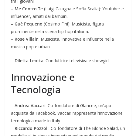
tra i giovani.
–
Me Contro Te
(Luigi Calagna e Sofia Scalia): Youtuber e
influencer, amati dai bambini.
–
Guè Pequeno
(Cosimo Fini): Musicista, figura
prominente nella scena hip-hop italiana.
–
Rose Villain
: Musicista, innovativa e influente nella
musica pop e urban.
–
Diletta Leotta
: Conduttrice televisiva e showgirl
Innovazione e
Tecnologia
–
Andrea Vaccari
: Co-fondatore di Glancee, un’app
acquisita da Facebook, Vaccari rappresenta l’innovazione
tecnologica made in Italy.
–
Riccardo Pozzoli
: Co-fondatore di The Blonde Salad, un
modello di business innovativo nel mondo dei media