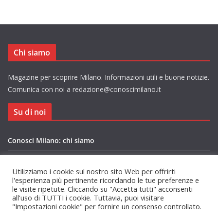
Chi siamo
Magazine per scoprire Milano. Informazioni utili e buone notizie.
Comunica con noi a redazione@conoscimilano.it
Su di noi
Conosci Milano: chi siamo
Privacy Policy Conosci Milano.it
Utilizziamo i cookie sul nostro sito Web per offrirti
l'esperienza più pertinente ricordando le tue preferenze e
le visite ripetute. Cliccando su "Accetta tutti" acconsenti
all'uso di TUTTI i cookie. Tuttavia, puoi visitare
"Impostazioni cookie" per fornire un consenso controllato.
Copyright © 2026
Conosci Milano
. Tutti i diritti riservati.