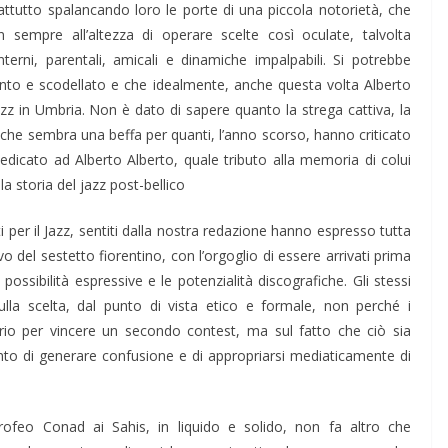
attutto spalancando loro le porte di una piccola notorietà, che
n sempre all’altezza di operare scelte così oculate, talvolta
terni, parentali, amicali e dinamiche impalpabili. Si potrebbe
onto e scodellato e che idealmente, anche questa volta Alberto
 jazz in Umbria. Non è dato di sapere quanto la strega cattiva, la
 che sembra una beffa per quanti, l’anno scorso, hanno criticato
dicato ad Alberto Alberto, quale tributo alla memoria di colui
a storia del jazz post-bellico
i per il Jazz, sentiti dalla nostra redazione hanno espresso tutta
del sestetto fiorentino, con l’orgoglio di essere arrivati prima
 possibilità espressive e le potenzialità discografiche. Gli stessi
ulla scelta, dal punto di vista etico e formale, non perché i
ario per vincere un secondo contest, ma sul fatto che ciò sia
ento di generare confusione e di appropriarsi mediaticamente di
trofeo Conad ai Sahis, in liquido e solido, non fa altro che