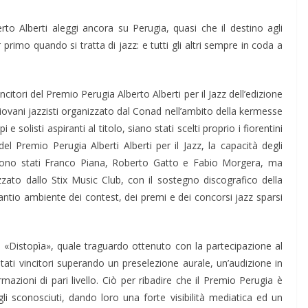
to Alberti aleggi ancora su Perugia, quasi che il destino agli
 primo quando si tratta di jazz: e tutti gli altri sempre in coda a
incitori del Premio Perugia Alberto Alberti per il Jazz dell’edizione
ovani jazzisti organizzato dal Conad nell’ambito della kermesse
 solisti aspiranti al titolo, siano stati scelti proprio i fiorentini
el Premio Perugia Alberti Alberti per il Jazz, la capacità degli
e sono stati Franco Piana, Roberto Gatto e Fabio Morgera, ma
izzato dallo Stix Music Club, con il sostegno discografico della
antio ambiente dei contest, dei premi e dei concorsi jazz sparsi
CD, «Distopìa», quale traguardo ottenuto con la partecipazione al
ultati vincitori superando un preselezione aurale, un’audizione in
azioni di pari livello. Ciò per ribadire che il Premio Perugia è
gli sconosciuti, dando loro una forte visibilità mediatica ed un