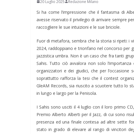
20 Luglio 2025
Redazione Milano
Si ha come l’impressione che il fantasma di Alber
avesse riservato il privilegio di arrivare sempre per
raccogliere le sue intuizioni e le sue briciole.
Fuor di metafora, sembra che la storia si ripeti: i v
2024, raddoppiano e trionfano nel concorso per gi
jazzistica umbra. Non è un caso che fra tanti gruppi e
Sahis. Tutto ciò avvalora non solo l’importanza d
organizzatori e dei giudici, che per l’occasion
soprattutto rafforza la tesi che il contest organ
GleAM Records, sia riuscito a scuotere tutto lo st
in lungo e largo per la Penisola.
I Sahis sono usciti il 4 luglio con il loro primo 
Premio Alberto Alberti per il Jazz, di cui sono ris
presenza ed una finale contesa ad altre sette form
stato in grado di elevare al rango di vincitori de