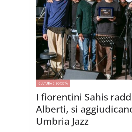
CULTURA E SOCIETÀ
I fiorentini Sahis ra
Alberti, si aggiudican
Umbria Jazz