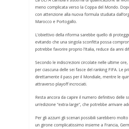
meno complicata verso la Coppa del Mondo. Dopo t
con attenzione alla nuova formula studiata dall’or
Marocco e Portogallo.
L’obiettivo della riforma sarebbe quello di proteg
evitando che una singola sconfitta possa comprome
potrebbe favorire proprio l’Italia, reduce da anni dif
Secondo le indiscrezioni circolate nelle ultime ore
per ciascuna delle sei fasce del ranking FIFA. Le p
direttamente il pass per il Mondiale, mentre le quint
attraverso playoff incrociati.
Resta ancora da capire il numero definitivo delle squ
un’edizione “extra-large”, che potrebbe arrivare add
Per gli azzurri gli scenari possibili sarebbero molto 
un girone complicatissimo insieme a Francia, Germ