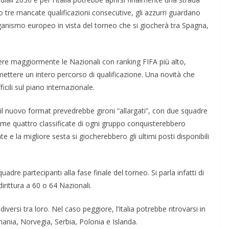
re mancate qualificazioni consecutive, gli azzurri guardano
ganismo europeo in vista del torneo che si giocherà tra Spagna,
gere maggiormente le Nazionali con ranking FIFA più alto,
ttere un intero percorso di qualificazione. Una novità che
ficili sul piano internazionale.
, il nuovo format prevedrebbe gironi “allargati”, con due squadre
rime quattro classificate di ogni gruppo conquisterebbero
e e la migliore sesta si giocherebbero gli ultimi posti disponibili
adre partecipanti alla fase finale del torneo. Si parla infatti di
irittura a 60 o 64 Nazionali.
diversi tra loro. Nel caso peggiore, l’Italia potrebbe ritrovarsi in
ania, Norvegia, Serbia, Polonia e Islanda.