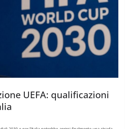
zione UEFA: qualificazioni
lia
iali 2030 e per l’Italia potrebbe aprirsi finalmente una strada