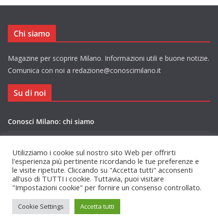
Chi siamo
Magazine per scoprire Milano. Informazioni utili e buone notizie.
Comunica con noi a redazione@conoscimilano.it
Su di noi
Conosci Milano: chi siamo
Privacy Policy Conosci Milano.it
Utilizziamo i cookie sul nostro sito Web per offrirti
l'esperienza più pertinente ricordando le tue preferenze e
le visite ripetute. Cliccando su "Accetta tutti" acconsenti
all'uso di TUTTI i cookie. Tuttavia, puoi visitare
"Impostazioni cookie" per fornire un consenso controllato.
Copyright © 2026
Conosci Milano
. Tutti i diritti riservati.
Cookie Settings
Accetta tutti
Tema:
ColorMag
di ThemeGrill. Powered by
WordPress
.