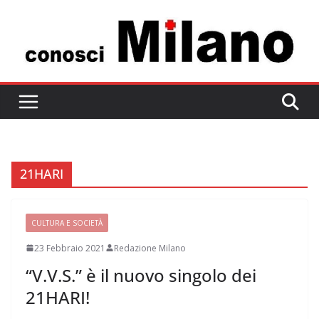
Salta
al
contenuto
21HARI
CULTURA E SOCIETÀ
23 Febbraio 2021
Redazione Milano
“V.V.S.” è il nuovo singolo dei
21HARI!