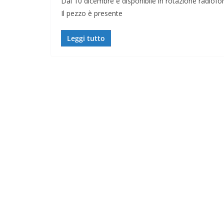
Dal 10 dicembre è disponibile in rotazione radiof
Il pezzo è presente
Leggi tutto