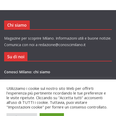
Chi siamo
Magazine per scoprire Milano. Informazioni utili e buone notizie.
Comunica con noi a redazione@conoscimilano.it
Su di noi
Conosci Milano: chi siamo
Privacy Policy Conosci Milano.it
Utilizziamo i cookie sul nostro sito Web per offrirti
l'esperienza più pertinente ricordando le tue preferenze e
le visite ripetute. Cliccando su "Accetta tutti" acconsenti
all'uso di TUTTI i cookie. Tuttavia, puoi visitare
"Impostazioni cookie" per fornire un consenso controllato.
Copyright © 2026
Conosci Milano
. Tutti i diritti riservati.