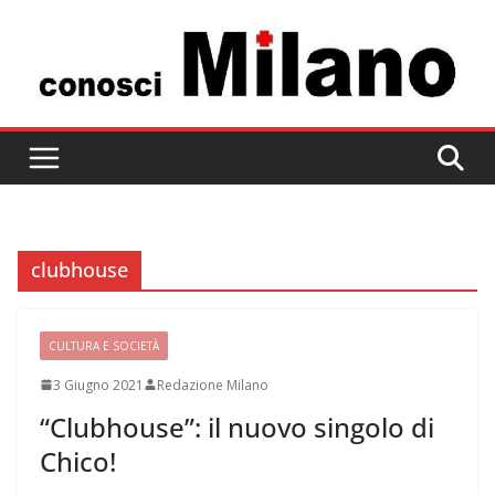
Salta
al
contenuto
clubhouse
CULTURA E SOCIETÀ
3 Giugno 2021
Redazione Milano
“Clubhouse”: il nuovo singolo di
Chico!