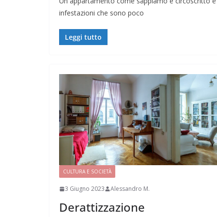
Un appartamento come sappiamo è circoscritto e lim
infestazioni che sono poco
Leggi tutto
CULTURA E SOCIETÀ
3 Giugno 2023
Alessandro M.
Derattizzazione