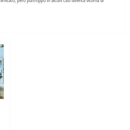
itato, però purtroppo in alcuni casi diventa vittima di