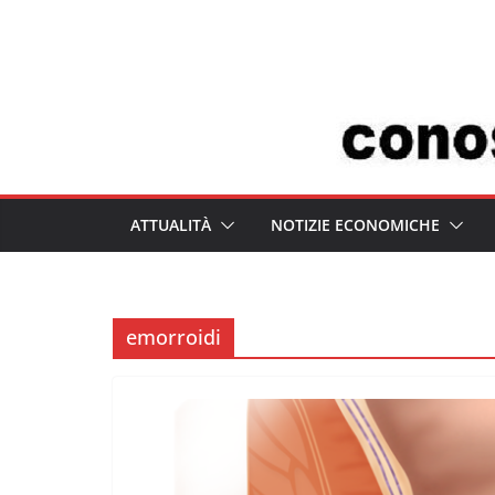
Salta
al
contenuto
ATTUALITÀ
NOTIZIE ECONOMICHE
emorroidi