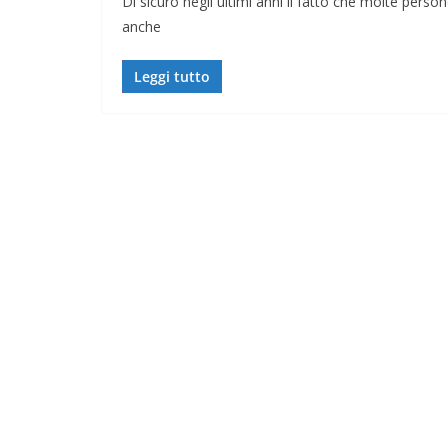
Di sicuro negli ultimi anni il fatto che molte perso
anche
Leggi tutto