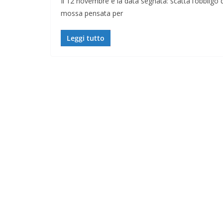
Il 12 novembre è la data segnata: scatta l’obbligo d
mossa pensata per
Leggi tutto