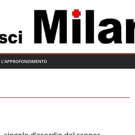
L’APPROFONDIMENTO
 singolo d’esordio del rapper