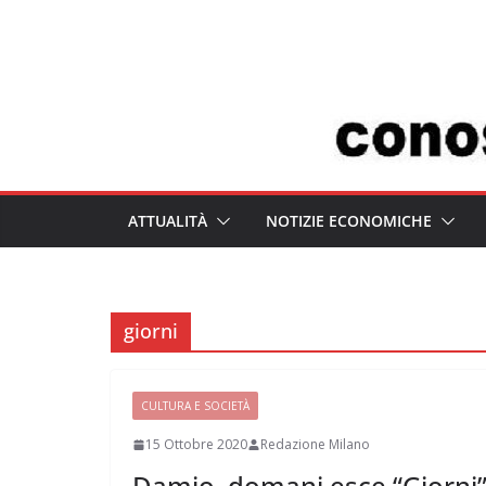
Salta
al
contenuto
ATTUALITÀ
NOTIZIE ECONOMICHE
giorni
CULTURA E SOCIETÀ
15 Ottobre 2020
Redazione Milano
Damio, domani esce “Giorni”,