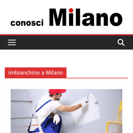
Salta
al
contenuto
imbianchino a Milano