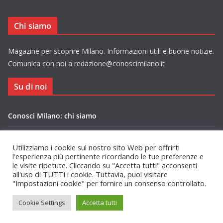
Chi siamo
Magazine per scoprire Milano. Informazioni utili e buone notizie.
Comunica con noi a redazione@conoscimilano.it
Su di noi
Conosci Milano: chi siamo
Privacy Policy Conosci Milano.it
Utilizziamo i cookie sul nostro sito Web per offrirti
l'esperienza più pertinente ricordando le tue preferenze e
le visite ripetute. Cliccando su "Accetta tutti" acconsenti
all'uso di TUTTI i cookie. Tuttavia, puoi visitare
"Impostazioni cookie" per fornire un consenso controllato.
Copyright © 2026
Conosci Milano
. Tutti i diritti riservati.
Cookie Settings
Accetta tutti
Tema:
ColorMag
di ThemeGrill. Powered by
WordPress
.