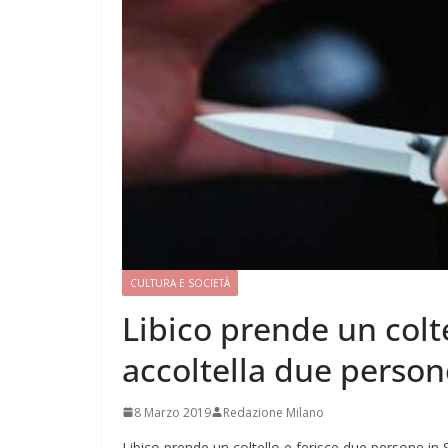
CULTURA E SOCIETÀ
Libico prende un colt
accoltella due person
8 Marzo 2019
Redazione Milano
Libico prende un coltello e ferisce due persone in 