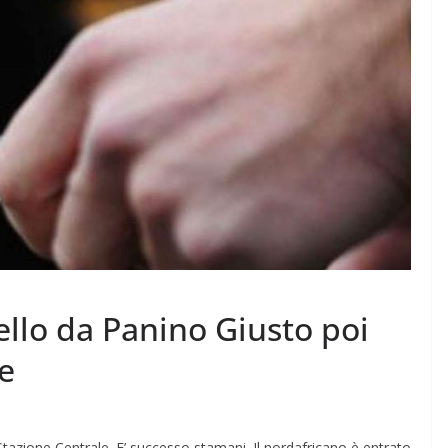
ello da Panino Giusto poi
e
Stazione Centrale. E’ successo stamani. Il nordafricano è entrato