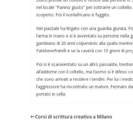
nel locale “Panino giusto” per sottrarre un colt
scoperto. Poi il nordafricano è fuggito.
Nel piazzale ha litigato con una guardia giurata. P
l’arma in mano e si è avventato su persone nella ga
gambiano di 20 anni colpendolo alla spalla mentre 
Fatebenefratelli e se la caverà con 10 giorni di pro
Poi si è scaraventato su un altro passante, trentenne
all’addome con il coltello, ma l’uomo si è difeso co
che sono arrivati a recidere i tendini. Per lui i med
l’aggressore ha riscontrato un malore. Fermato dal
portato in cella.
Corsi di scrittura creativa a Milano