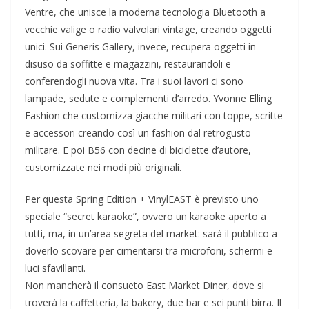
Ventre, che unisce la moderna tecnologia Bluetooth a
vecchie valige o radio valvolari vintage, creando oggetti
unici. Sui Generis Gallery, invece, recupera oggetti in
disuso da soffitte e magazzini, restaurandoli e
conferendogli nuova vita. Tra i suoi lavori ci sono
lampade, sedute e complementi d’arredo. Yvonne Elling
Fashion che customizza giacche militari con toppe, scritte
e accessori creando così un fashion dal retrogusto
militare. E poi B56 con decine di biciclette d’autore,
customizzate nei modi più originali.
Per questa Spring Edition + VinylEAST è previsto uno
speciale “secret karaoke”, ovvero un karaoke aperto a
tutti, ma, in un’area segreta del market: sarà il pubblico a
doverlo scovare per cimentarsi tra microfoni, schermi e
luci sfavillanti.
Non mancherà il consueto East Market Diner, dove si
troverà la caffetteria, la bakery, due bar e sei punti birra. Il