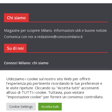
Chi siamo
Magazine per scoprire Milano. Informazioni utili e buone notizie.
Comunica con noi a redazione@conoscimilano.it
Su di noi
Conosci Milano: chi siamo
Privacy Policy Conosci Milano.it
Utilizziamo i cookie sul nostro sito Web per offrirti
l'esperienza più pertinente ricordando le tue preferenze e
le visite ripetute. Cliccando su "Accetta tutti" acconsenti
all'uso di TUTTI i cookie. Tuttavia, puoi visitare
"Impostazioni cookie" per fornire un consenso controllato.
Copyright © 2026
Conosci Milano
. Tutti i diritti riservati.
Cookie Settings
Accetta tutti
Tema:
ColorMag
di ThemeGrill. Powered by
WordPress
.