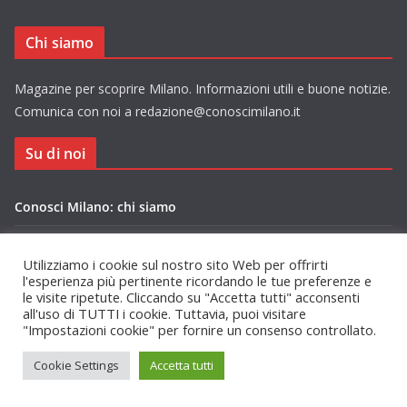
Chi siamo
Magazine per scoprire Milano. Informazioni utili e buone notizie.
Comunica con noi a redazione@conoscimilano.it
Su di noi
Conosci Milano: chi siamo
Privacy Policy Conosci Milano.it
Utilizziamo i cookie sul nostro sito Web per offrirti
l'esperienza più pertinente ricordando le tue preferenze e
le visite ripetute. Cliccando su "Accetta tutti" acconsenti
all'uso di TUTTI i cookie. Tuttavia, puoi visitare
"Impostazioni cookie" per fornire un consenso controllato.
Copyright © 2026
Conosci Milano
. Tutti i diritti riservati.
Cookie Settings
Accetta tutti
Tema:
ColorMag
di ThemeGrill. Powered by
WordPress
.