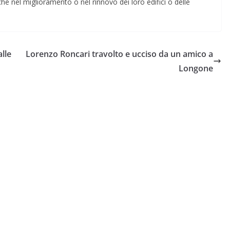
che nel miglioramento o nel rinnovo dei loro edifici o delle
lle
Lorenzo Roncari travolto e ucciso da un amico a
Longone