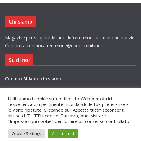
Chi siamo
Magazine per scoprire Milano. Informazioni utili e buone notizie.
Comunica con noi a redazione@conoscimilano.it
Su di noi
Conosci Milano: chi siamo
Privacy Policy Conosci Milano.it
Utilizziamo i cookie sul nostro sito Web per offrirti
l'esperienza più pertinente ricordando le tue preferenze e
le visite ripetute. Cliccando su "Accetta tutti" acconsenti
all'uso di TUTTI i cookie. Tuttavia, puoi visitare
"Impostazioni cookie" per fornire un consenso controllato.
Copyright © 2026
Conosci Milano
. Tutti i diritti riservati.
Cookie Settings
Accetta tutti
Tema:
ColorMag
di ThemeGrill. Powered by
WordPress
.