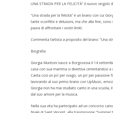
UNA STRADA PER LA FELICITÀ” il nuovo singolo di
“Una strada per la felicità” è un brano con cui Gio
tante sconfitte e delusioni, ma che alla fine, sono
paura di affrontare i vostri limiti.
Commenta l’artista a proposito del brano: “Una stra
Biografia
Giorgia Muntoni nasce a Borgosesia il 14 settembr
casa con sua mamma si divertiva cimentandosi a 
Canta così un po’ per svago, un po’ per passione fi
lavorando al suo primo brano con UpMusic, emozi
Giorgia non ha mai studiato canto in una scuola, il 
dal suo amore per la musica.
Nella sua vita ha partecipato ad un concorso canor
finale di Saint Vincent, alla trasmissione “Summer