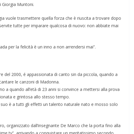
 Giorgia Muntoni.
rgia vuole trasmettere quella forza che è riuscita a trovare dopo
 servite tutte per imparare qualcosa di nuovo: non abbiate mai
da per la felicità è un inno a non arrendersi mai”.
e del 2000, é appassionata di canto sin da piccola, quando a
cantare le canzoni di Madonna.
no a quando all’età di 23 anni si convince a mettersi alla prova
onata e grintosa allo stesso tempo.
suo è a tutti gli effetti un talento naturale nato e mosso solo
o, organizzato dall’insegnante De Marco che la porta fino alla
 time tv”, arrivando a conquistare un meritatissimo secondo