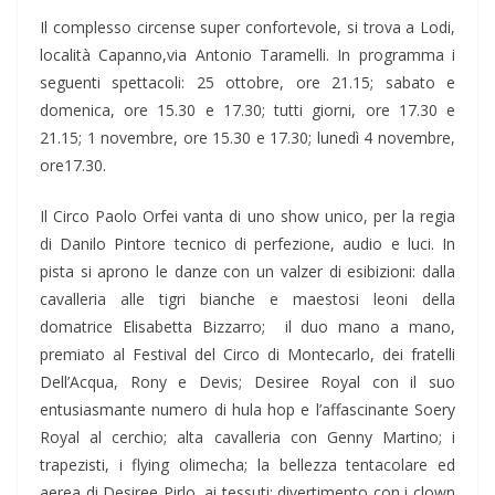
Il complesso circense super confortevole, si trova a Lodi,
località Capanno,via Antonio Taramelli. In programma i
seguenti spettacoli: 25 ottobre, ore 21.15; sabato e
domenica, ore 15.30 e 17.30; tutti giorni, ore 17.30 e
21.15; 1 novembre, ore 15.30 e 17.30; lunedì 4 novembre,
ore17.30.
Il Circo Paolo Orfei vanta di uno show unico, per la regia
di Danilo Pintore tecnico di perfezione, audio e luci. In
pista si aprono le danze con un valzer di esibizioni: dalla
cavalleria alle tigri bianche e maestosi leoni della
domatrice Elisabetta Bizzarro; il duo mano a mano,
premiato al Festival del Circo di Montecarlo, dei fratelli
Dell’Acqua, Rony e Devis; Desiree Royal con il suo
entusiasmante numero di hula hop e l’affascinante Soery
Royal al cerchio; alta cavalleria con Genny Martino; i
trapezisti, i flying olimecha; la bellezza tentacolare ed
aerea di Desiree Pirlo, ai tessuti; divertimento con i clown