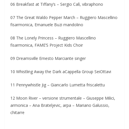
06 Breakfast at Tiffany’s – Sergio Calì, vibraphono
07 The Great Waldo Pepper March – Ruggiero Mascellino
fisarmonica, Emanuele Buzi mandolino
08 The Lonely Princess – Ruggiero Mascellino
fisarmonica, FAME’S Project Kids Choir
09 Dreamsville Ernesto Marciante singer
10 Whistling Away the Dark aCappella Group SeiOttavi
11 Pennywhistle Jig – Giancarlo Lumetta friscalettu
12 Moon River – versione strumentale – Giuseppe Milici,
armonica – Ana Brateljevic, arpa – Mariano Galussio,
chitarre