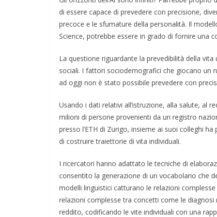
di essere capace di prevedere con precisione, divers
precoce e le sfumature della personalità. Il model
Science, potrebbe essere in grado di fornire un
La questione riguardante la prevedibilità della vit
sociali. I fattori sociodemografici che giocano u
ad oggi non è stato possibile prevedere con precision
Usando i dati relativi all’istruzione, alla salute, al re
milioni di persone provenienti da un registro nazi
presso l’ETH di Zurigo, insieme ai suoi colleghi 
di costruire traiettorie di vita individuali.
I ricercatori hanno adattato le tecniche di elabora
consentito la generazione di un vocabolario che des
modelli linguistici catturano le relazioni complesse 
relazioni complesse tra concetti come le diagnosi rela
reddito, codificando le vite individuali con una ra