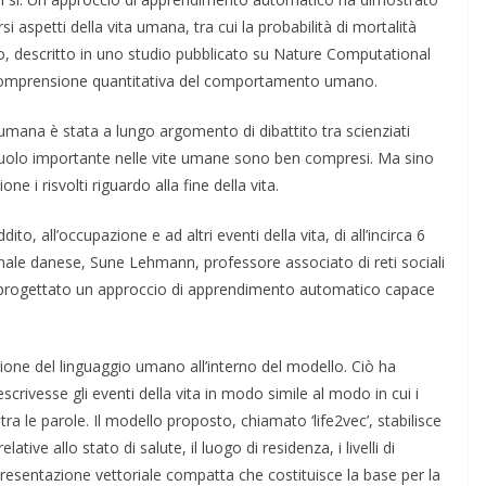
i aspetti della vita umana, tra cui la probabilità di mortalità
lo, descritto in uno studio pubblicato su Nature Computational
a comprensione quantitativa del comportamento umano.
a umana è stata a lungo argomento di dibattito tra scienziati
n ruolo importante nelle vite umane sono ben compresi. Ma sino
e i risvolti riguardo alla fine della vita.
ddito, all’occupazione e ad altri eventi della vita, di all’incirca 6
onale danese, Sune Lehmann, professore associato di reti sociali
ha progettato un approccio di apprendimento automatico capace
zione del linguaggio umano all’interno del modello. Ciò ha
crivesse gli eventi della vita in modo simile al modo in cui i
tra le parole. Il modello proposto, chiamato ‘life2vec’, stabilisce
tive allo stato di salute, il luogo di residenza, i livelli di
ppresentazione vettoriale compatta che costituisce la base per la