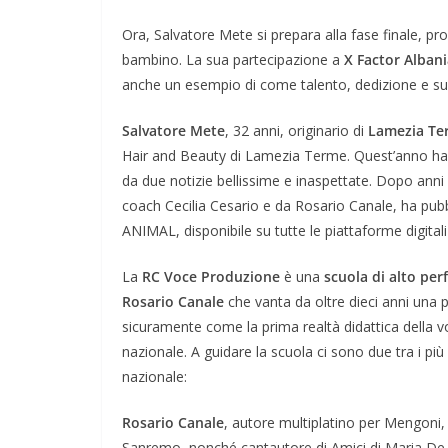
Ora, Salvatore Mete si prepara alla fase finale, p
bambino. La sua partecipazione a
X Factor Alban
anche un esempio di come talento, dedizione e sup
Salvatore Mete
, 32 anni, originario di
Lamezia Te
Hair and Beauty di Lamezia Terme. Quest’anno ha v
da due notizie bellissime e inaspettate. Dopo anni
coach Cecilia Cesario e da Rosario Canale, ha pubbli
ANIMAL, disponibile su tutte le piattaforme digita
La
RC Voce Produzione
è una
scuola di alto pe
Rosario Canale
che vanta da oltre dieci anni una p
sicuramente come la prima realtà didattica della v
nazionale. A guidare la scuola ci sono due tra i più
nazionale:
Rosario Canale
, autore multiplatino per Mengoni, 
Sanremo, nonché cantautore di Amici di Maria De Fi