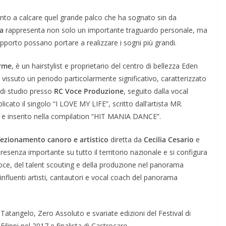
ronto a calcare quel grande palco che ha sognato sin da
ia
rappresenta non solo un importante traguardo personale, ma
porto possano portare a realizzare i sogni più grandi.
rme
, è un hairstylist e proprietario del centro di bellezza Eden
issuto un periodo particolarmente significativo, caratterizzato
 di studio presso
RC Voce Produzione
, seguito dalla vocal
cato il singolo “I LOVE MY LIFE”, scritto dall’artista MR.
li e inserito nella compilation “HIT MANIA DANCE”.
rfezionamento canoro e artistico
diretta da
Cecilia Cesario
e
resenza importante su tutto il territorio nazionale e si configura
oce, del talent scouting e della produzione nel panorama
 influenti artisti, cantautori e vocal coach del panorama
Tatangelo, Zero Assoluto e svariate edizioni del Festival di
lippi nel 2017 e finalista di Castrocaro.