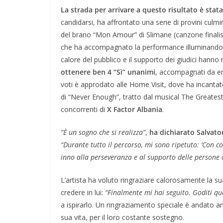
La strada per arrivare a questo risultato è stat
candidarsi, ha affrontato una serie di provini culmin
del brano “Mon Amour” di Slimane (canzone finalist
che ha accompagnato la performance illuminando la 
calore del pubblico e il supporto dei giudici hanno 
ottenere ben 4 “Sì” unanimi
, accompagnati da en
voti è approdato alle Home Visit, dove ha incantato
di “Never Enough”, tratto dal musical The Greatest
concorrenti di
X Factor Albania
.
“È un sogno che si realizza”
,
ha dichiarato Salvato
“Durante tutto il percorso, mi sono ripetuto: ‘Con c
inno alla perseveranza e al supporto delle persone 
L’artista ha voluto ringraziare calorosamente la 
credere in lui:
“Finalmente mi hai seguito. Goditi qu
a ispirarlo. Un ringraziamento speciale è andato an
sua vita, per il loro costante sostegno.