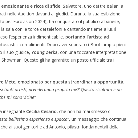
a emozionante e ricca di sfide.
Salvatore, uno dei tre italiani a
ati nelle Audition davanti ai giudici. Durante la sua esibizione
a per Eurovision 2024), ha conquistato il pubblico albanese,
sala con le torce dei telefoni e cantando insieme a lui. Il
reso l’esperienza indimenticabile,
portando l’artista ad
tusiastici complimenti. Dopo aver superato i Bootcamp a pieni
 il suo giudice,
Young Zerka
, con una toccante interpretazione
 Showman. Questo gli ha garantito un posto ufficiale tra i
re Mete,
emozionato per questa straordinaria opportunità
.
osì tanti artisti, prenderanno proprio me?’ Questo risultato è un
che mi sono vicine”.
sua insegnante
Cecilia Cesario
, che non ha mai smesso di
esta bellissima esperienza e spacca”
, un messaggio che continua
che ai suoi genitori e ad Antonio, pilastri fondamentali della