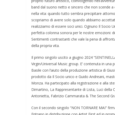
proprio futuro artistico, coinvolgendo nell’avventu
band dal suono netto e sincero che non scende a
nella vita: quando tutto sembra precipitare attorno
scopriamo di avere solo quando abbiamo accettato l
realizziamo di essere soci unici. Ognuno Il Socio Un
perfetta colonna sonora per le nostre emozioni: d
Sentimenti contrastanti che vale la pena di affront
della propria vita.
Il primo singolo uscito a giugno 2024 “SENTINELL
Virgin/Universal Music group. E’ contenuta in una 
Basile con l’aiuto della produzione artistica di Giu
prodotto da Il Socio unico e Guido Andreani, mast
Monza. Ha partecipato alla registrazione e alla ste
Dimartino, La Rappresentante di Lista, Luci della C
Antonietta, Fabrizio Cammarata & The Second Gr
Con il secondo singolo “NON TORNARE MAI” firman
Entrano in distribuzione con Artist First ed in p