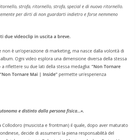
itornello, strofa, ritornello, strofa, special e di nuovo ritornello.
cemente per dirti di non guardarti indietro e forse nemmeno
i due videoclip in uscita a breve.
ne non è un’operazione di marketing, ma nasce dalla volontà di
 album. Ogni video esplora una dimensione diversa della stessa
 a riflettere su due lati della stessa medaglia:
“Non Tornare
“Non Tornare Mai | Inside”
permette un’esperienza
utonomo e distinto dalla persona fisica…».
ca Collodoro (musicista e frontman) il quale, dopo aver maturato
londinese, decide di assumersi la piena responsabilità del