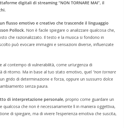
attaforme digitali di streaming “NON TORNARE MAI”, il
hi.
n flusso emotivo e creativo che trascende il linguaggio
kson Pollock.
Non è facile spiegare o analizzare qualcosa che,
sto che razionalizzato. Il testo e la musica si fondono in
colto può evocare immagini e sensazioni diverse, influenzate
a e al contempo di vulnerabilità, come un’urgenza di
 di ritorno. Ma in base al tuo stato emotivo, quel
“non tornare
un grido di determinazione e forza, oppure un sussurro dolce
il cambiamento senza paura.
atto di interpretazione personale,
proprio come guardare un
dere qualcosa che non è necessariamente lì in maniera oggettiva,
one di spiegare, ma di vivere l’esperienza emotiva che suscita,