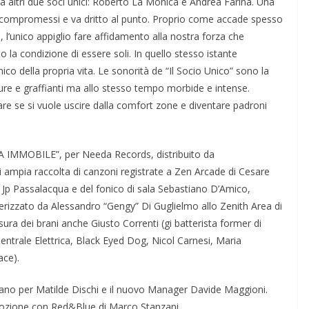
ra altri due soci unici: Roberto La Monica e Andrea Farina. Una
 compromessi e va dritto al punto. Proprio come accade spesso
, l’unico appiglio fare affidamento alla nostra forza che
a condizione di essere soli. In quello stesso istante
ico della propria vita. Le sonorità de “Il Socio Unico” sono la
ure e graffianti ma allo stesso tempo morbide e intense.
are se si vuole uscire dalla comfort zone e diventare padroni
A IMMOBILE”, per Needa Records, distribuito da
pi ampia raccolta di canzoni registrate a Zen Arcade di Cesare
si Jp Passalacqua e del fonico di sala Sebastiano D’Amico,
erizzato da Alessandro “Gengy” Di Guglielmo allo Zenith Area di
sura dei brani anche Giusto Correnti (gi batterista former di
entrale Elettrica, Black Eyed Dog, Nicol Carnesi, Maria
ace).
o per Matilde Dischi e il nuovo Manager Davide Maggioni.
romozione con Red&Blue di Marco Stanzani.