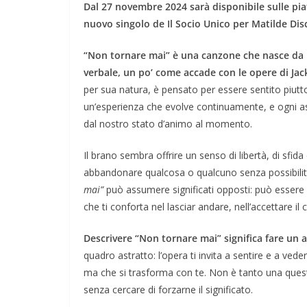
Dal 27 novembre 2024 sarà disponibile sulle pi
nuovo singolo de Il Socio Unico per Matilde Disc
“Non tornare mai” è una canzone che nasce da u
verbale, un po’ come accade con le opere di Jac
per sua natura, è pensato per essere sentito piutto
un’esperienza che evolve continuamente, e ogni as
dal nostro stato d’animo al momento.
Il brano sembra offrire un senso di libertà, di sfid
abbandonare qualcosa o qualcuno senza possibilità
mai”
può assumere significati opposti: può essere 
che ti conforta nel lasciar andare, nell’accettare 
Descrivere “Non tornare mai” significa fare un 
quadro astratto: l’opera ti invita a sentire e a ve
ma che si trasforma con te. Non è tanto una questi
senza cercare di forzarne il significato.