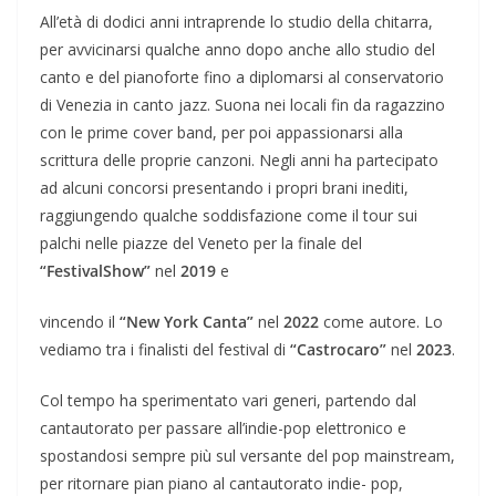
All’età di dodici anni intraprende lo studio della chitarra,
per avvicinarsi qualche anno dopo anche allo studio del
canto e del pianoforte fino a diplomarsi al conservatorio
di Venezia in canto jazz. Suona nei locali fin da ragazzino
con le prime cover band, per poi appassionarsi alla
scrittura delle proprie canzoni. Negli anni ha partecipato
ad alcuni concorsi presentando i propri brani inediti,
raggiungendo qualche soddisfazione come il tour sui
palchi nelle piazze del Veneto per la finale del
“FestivalShow”
nel
2019
e
vincendo il
“New York Canta”
nel
2022
come autore. Lo
vediamo tra i finalisti del festival di
“Castrocaro”
nel
2023
.
Col tempo ha sperimentato vari generi, partendo dal
cantautorato per passare all’indie-pop elettronico e
spostandosi sempre più sul versante del pop mainstream,
per ritornare pian piano al cantautorato indie- pop,