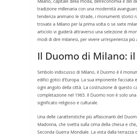
Milano, capitale della moda, dell’economia e del des
tradizione millenaria con una modernità avanguardista.
tendenza animano le strade, i monumenti storici rac
trovate a Milano per la prima volta o se siete milane
articolo vi guiderà attraverso una selezione di monu
modi di dire milanesi, per vivere un’esperienza più 
Il Duomo di Milano: il
Simbolo indiscusso di Milano, il Duomo è il monume
edifici gotici d’Europa. La sua imponente facciata e 
ogni angolo della città. La costruzione di questo c
completazione nel 1965. Il Duomo non è solo una m
significato religioso e culturale.
Una delle caratteristiche più affascinanti del Duom
Madonna, che svetta sulla cima della chiesa e che
Seconda Guerra Mondiale. La vista dalla terrazza 