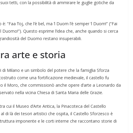
uoi tetti, con la possibilità di ammirare le guglie gotiche da
: “Faa ‘l’oj, che l’è bel, ma ‘l Duom l’è semper ‘l Duom!” (“Fai
l Duomo!”). Questo esprime l’idea che, anche quando si cerca
 grandiosità del Duomo restano insuperabili.
tra arte e storia
vi di Milano e un simbolo del potere che la famiglia Sforza
costruito come una fortificazione medievale, il castello fu
co il Moro, che commissionò anche opere d’arte a Leonardo da
servato nella vicina Chiesa di Santa Maria delle Grazie.
tra cui il Museo d’Arte Antica, la Pinacoteca del Castello
 di là dei tesori artistici che ospita, il Castello Sforzesco è
truttura imponente e le corti interne che raccontano storie di