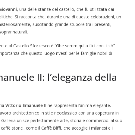
Giovanni
, una delle stanze del castello, che fu utilizzata dai
olitiche. Si racconta che, durante una di queste celebrazioni, un
isteriosamente, suscitando grande stupore tra i presenti,
soprannaturali.
nte al Castello Sforzesco è “Ghe semm quì a fà i cont i sò”
’importanza che questo luogo rivestì per le famiglie nobili di
manuele II: l’eleganza della
ria Vittorio Emanuele II
ne rappresenta l’anima elegante.
polavoro architettonico in stile neoclassico con una copertura in
a Galleria unisce perfettamente arte, storia e commercio: al suo
 caffè storici, come il
Caffè Biffi
, che accoglie i milanesi e i