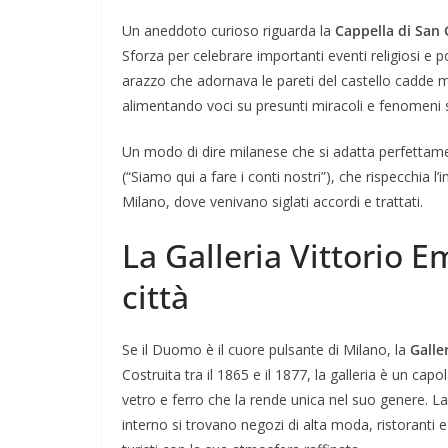
Un aneddoto curioso riguarda la
Cappella di San 
Sforza per celebrare importanti eventi religiosi e p
arazzo che adornava le pareti del castello cadde m
alimentando voci su presunti miracoli e fenomeni 
Un modo di dire milanese che si adatta perfettame
(“Siamo qui a fare i conti nostri”), che rispecchia l
Milano, dove venivano siglati accordi e trattati.
La Galleria Vittorio E
città
Se il Duomo è il cuore pulsante di Milano, la
Galle
Costruita tra il 1865 e il 1877, la galleria è un ca
vetro e ferro che la rende unica nel suo genere. L
interno si trovano negozi di alta moda, ristoranti e