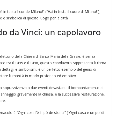
 in testa ‘l cor de Milano!” (“Hai in testa il cuore di Milano!”),
e e simbolica di questo luogo per la città.
do da Vinci: un capolavoro
fettorio della Chiesa di Santa Maria delle Grazie, è senza
zato tra il 1495 e il 1498, questo capolavoro rappresenta l’Ultima
di dettagli e simbolismi, è un perfetto esempio del genio di
entare l’umanità in modo profondo ed emotivo.
ua sopravvivenza a due eventi devastanti: il bombardamento di
anneggiò gravemente la chiesa, e la successiva restaurazione,
ore.
colo è “Ogni coss l’è ‘n pò de storia!” (“Ogni cosa è un po’ di