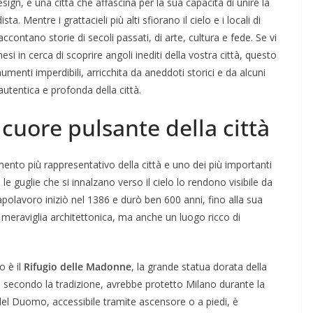
ign, è una città che affascina per la sua capacità di unire la
 Mentre i grattacieli più alti sfiorano il cielo e i locali di
contano storie di secoli passati, di arte, cultura e fede. Se vi
si in cerca di scoprire angoli inediti della vostra città, questo
menti imperdibili, arricchita da aneddoti storici e da alcuni
autentica e profonda della città.
 cuore pulsante della città
nto più rappresentativo della città e uno dei più importanti
le guglie che si innalzano verso il cielo lo rendono visibile da
apolavoro iniziò nel 1386 e durò ben 600 anni, fino alla sua
eraviglia architettonica, ma anche un luogo ricco di
o è il
Rifugio delle Madonne
, la grande statua dorata della
, secondo la tradizione, avrebbe protetto Milano durante la
del Duomo, accessibile tramite ascensore o a piedi, è