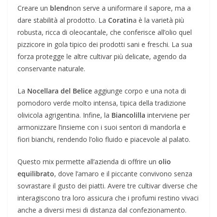
Creare un
blend
non serve a uniformare il sapore, ma a
dare stabilità al prodotto. La
Coratin
a è la varietà più
robusta, ricca di oleocantale, che conferisce all’olio quel
pizzicore in gola tipico dei prodotti sani e freschi. La sua
forza protegge le altre cultivar più delicate, agendo da
conservante naturale.
La
Nocellara del Belice
aggiunge corpo e una nota di
pomodoro verde molto intensa, tipica della tradizione
olivicola agrigentina. Infine, la
Biancolilla
interviene per
armonizzare l’insieme con i suoi sentori di mandorla e
fiori bianchi, rendendo l’olio fluido e piacevole al palato.
Questo mix permette all’azienda di offrire un
olio
equilibrato
, dove l’amaro e il piccante convivono senza
sovrastare il gusto dei piatti. Avere tre cultivar diverse che
interagiscono tra loro assicura che i profumi restino vivaci
anche a diversi mesi di distanza dal confezionamento.