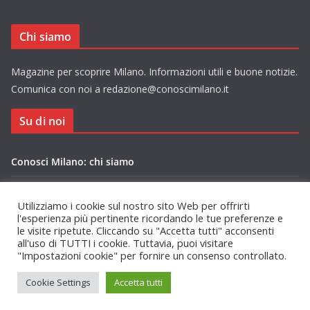
Chi siamo
Magazine per scoprire Milano. Informazioni utili e buone notizie.
Comunica con noi a redazione@conoscimilano.it
Su di noi
Conosci Milano: chi siamo
Privacy Policy Conosci Milano.it
Utilizziamo i cookie sul nostro sito Web per offrirti
l'esperienza più pertinente ricordando le tue preferenze e
le visite ripetute. Cliccando su "Accetta tutti" acconsenti
all'uso di TUTTI i cookie. Tuttavia, puoi visitare
"Impostazioni cookie" per fornire un consenso controllato.
Copyright © 2026
Conosci Milano
. Tutti i diritti riservati.
Cookie Settings
Accetta tutti
Tema:
ColorMag
di ThemeGrill. Powered by
WordPress
.