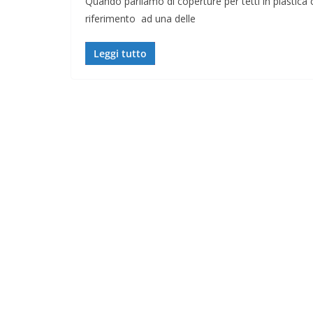
Quando parliamo di coperture per tetti in plastic
riferimento ad una delle
Leggi tutto