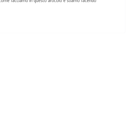
a come facciamo in questo articolo e stiamo facendo