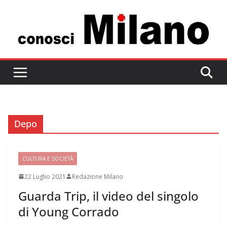
Salta
al
contenuto
Depo
CULTURA E SOCIETÀ
22 Luglio 2021
Redazione Milano
Guarda Trip, il video del singolo
di Young Corrado