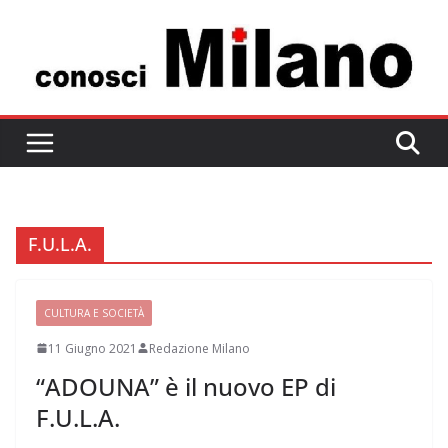
Salta
al
contenuto
F.U.L.A.
CULTURA E SOCIETÀ
11 Giugno 2021
Redazione Milano
“ADOUNA” è il nuovo EP di
F.U.L.A.