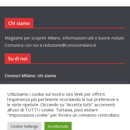
Chi siamo
Magazine per scoprire Milano. Informazioni utili e buone notizie.
Comunica con noi a redazione@conoscimilano.it
Su di noi
Conosci Milano: chi siamo
Privacy Policy Conosci Milano.it
Utilizziamo i cookie sul nostro sito Web per offrirti
l'esperienza più pertinente ricordando le tue preferenze e
le visite ripetute. Cliccando su "Accetta tutti" acconsenti
all'uso di TUTTI i cookie. Tuttavia, puoi visitare
"Impostazioni cookie" per fornire un consenso controllato.
Copyright © 2026
Conosci Milano
. Tutti i diritti riservati.
Cookie Settings
Accetta tutti
Tema:
ColorMag
di ThemeGrill. Powered by
WordPress
.