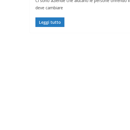
Ci sono aziende che aiutano le persone offrendo il
deve cambiare
Leggi tutto