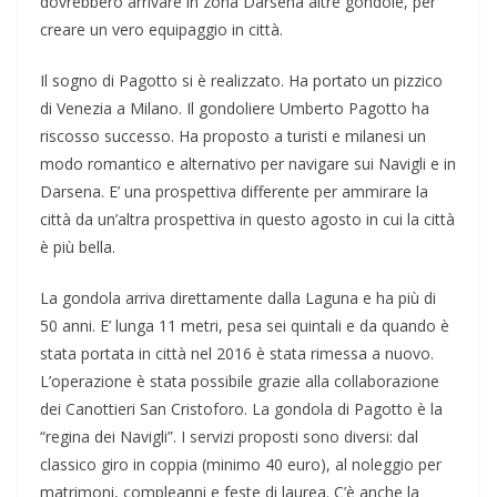
dovrebbero arrivare in zona Darsena altre gondole, per
creare un vero equipaggio in città.
Il sogno di Pagotto si è realizzato. Ha portato un pizzico
di Venezia a Milano. Il gondoliere Umberto Pagotto ha
riscosso successo. Ha proposto a turisti e milanesi un
modo romantico e alternativo per navigare sui Navigli e in
Darsena. E’ una prospettiva differente per ammirare la
città da un’altra prospettiva in questo agosto in cui la città
è più bella.
La gondola arriva direttamente dalla Laguna e ha più di
50 anni. E’ lunga 11 metri, pesa sei quintali e da quando è
stata portata in città nel 2016 è stata rimessa a nuovo.
L’operazione è stata possibile grazie alla collaborazione
dei Canottieri San Cristoforo. La gondola di Pagotto è la
“regina dei Navigli”. I servizi proposti sono diversi: dal
classico giro in coppia (minimo 40 euro), al noleggio per
matrimoni, compleanni e feste di laurea. C’è anche la