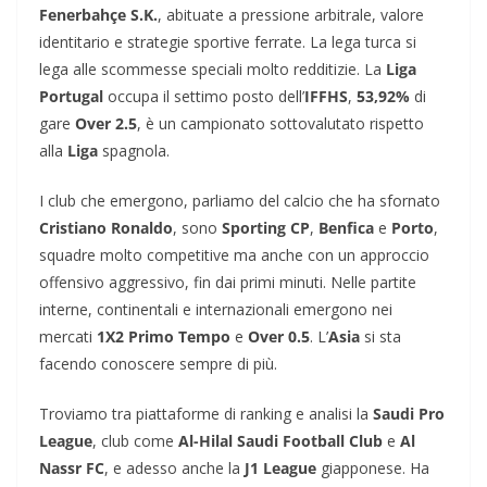
Fenerbahçe S.K.
, abituate a pressione arbitrale, valore
identitario e strategie sportive ferrate. La lega turca si
lega alle scommesse speciali molto redditizie. La
Liga
Portugal
occupa il settimo posto dell’
IFFHS
,
53,92%
di
gare
Over 2.5
, è un campionato sottovalutato rispetto
alla
Liga
spagnola.
I club che emergono, parliamo del calcio che ha sfornato
Cristiano Ronaldo
, sono
Sporting CP
,
Benfica
e
Porto
,
squadre molto competitive ma anche con un approccio
offensivo aggressivo, fin dai primi minuti. Nelle partite
interne, continentali e internazionali emergono nei
mercati
1X2 Primo Tempo
e
Over 0.5
. L’
Asia
si sta
facendo conoscere sempre di più.
Troviamo tra piattaforme di ranking e analisi la
Saudi Pro
League
, club come
Al-Hilal Saudi Football Club
e
Al
Nassr FC
, e adesso anche la
J1 League
giapponese. Ha