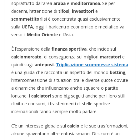
soprattutto dall’area
araba
e
mediterranea
. Se per
decenni, l’attenzione di
tifosi
,
investitori
e
scommettitori
si è concentrata quasi esclusivamente
sulla
UEFA
, oggi il baricentro economico e mediatico va
verso il
Medio Oriente
e l’Asia.
È l’espansione della
finanza sportiva
, che incide sul
calciomercato
, di conseguenza sui migliori
marcatori
e
quindi sugli
antepost
.
Triplicazione scommesse sistema
è una guida che racconta un aspetto del mondo
betting
,
l’interconnessione di situazioni tra le diverse quote dovute
a dinamiche che influenzano anche squadre o partite
lontane. I
calciatori
sono big seguiti anche per i loro stili
di vita e consumi, i trasferimenti di stelle sportive
internazionali fanno sempre molto parlare.
C’è un interesse globale sul
calcio
e le sue trasformazioni,
alcune spaventano altre entusiasmano. Di sicuro è un