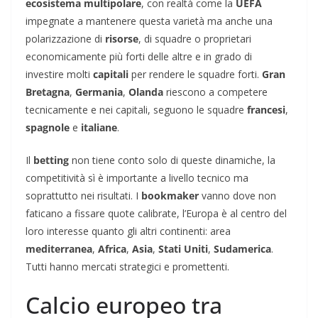
ecosistema multipolare
, con realtà come la
UEFA
impegnate a mantenere questa varietà ma anche una
polarizzazione di
risorse
, di squadre o proprietari
economicamente più forti delle altre e in grado di
investire molti
capitali
per rendere le squadre forti.
Gran
Bretagna
,
Germania
,
Olanda
riescono a competere
tecnicamente e nei capitali, seguono le squadre
francesi
,
spagnole
e
italiane
.
Il
betting
non tiene conto solo di queste dinamiche, la
competitività sì è importante a livello tecnico ma
soprattutto nei risultati. I
bookmaker
vanno dove non
faticano a fissare quote calibrate, l’Europa è al centro del
loro interesse quanto gli altri continenti: area
mediterranea
,
Africa
,
Asia
,
Stati Uniti
,
Sudamerica
.
Tutti hanno mercati strategici e promettenti.
Calcio europeo tra