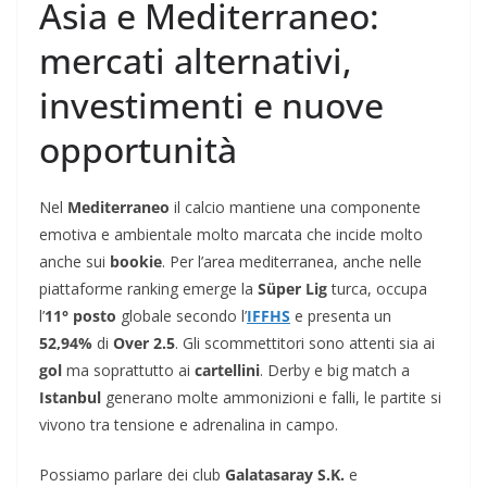
Asia e Mediterraneo:
mercati alternativi,
investimenti e nuove
opportunità
Nel
Mediterraneo
il calcio mantiene una componente
emotiva e ambientale molto marcata che incide molto
anche sui
bookie
. Per l’area mediterranea, anche nelle
piattaforme ranking emerge la
Süper Lig
turca, occupa
l’
11° posto
globale secondo l’
IFFHS
e presenta un
52,94%
di
Over 2.5
. Gli scommettitori sono attenti sia ai
gol
ma soprattutto ai
cartellini
. Derby e big match a
Istanbul
generano molte ammonizioni e falli, le partite si
vivono tra tensione e adrenalina in campo.
Possiamo parlare dei club
Galatasaray S.K.
e