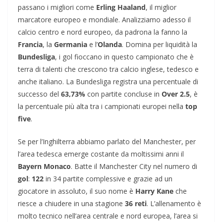
passano i migliori come
Erling Haaland
, il miglior
marcatore europeo e mondiale. Analizziamo adesso il
calcio centro e nord europeo, da padrona la fanno la
Francia
, la
Germania
e l’
Olanda
. Domina per liquidità la
Bundesliga
, i gol fioccano in questo campionato che è
terra di talenti che crescono tra calcio inglese, tedesco e
anche italiano. La Bundesliga registra una percentuale di
successo del
63,73%
con partite concluse in
Over 2.5
, è
la percentuale più alta tra i campionati europei nella
top
five
.
Se per l’Inghilterra abbiamo parlato del Manchester, per
l’area tedesca emerge costante da moltissimi anni il
Bayern Monaco
. Batte il Manchester City nel numero di
gol
:
122
in 34 partite complessive e grazie ad un
giocatore in assoluto, il suo nome è
Harry Kane
che
riesce a chiudere in una stagione
36 reti
. L’allenamento è
molto tecnico nell’area centrale e nord europea, l’area si