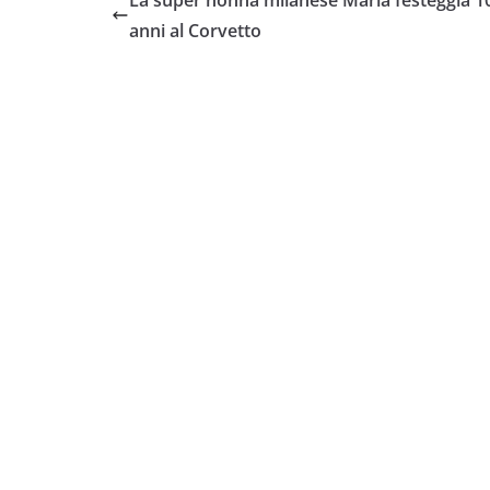
La super nonna milanese Maria festeggia 1
anni al Corvetto