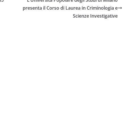
05
L’Università Popolare degli Studi di Milano
presenta il Corso di Laurea in Criminologia e
Scienze Investigative