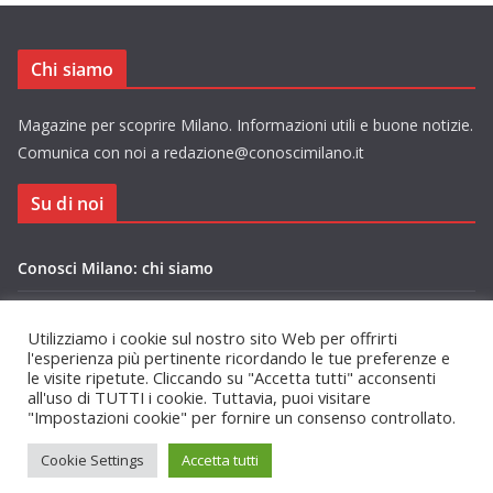
Chi siamo
Magazine per scoprire Milano. Informazioni utili e buone notizie.
Comunica con noi a redazione@conoscimilano.it
Su di noi
Conosci Milano: chi siamo
Privacy Policy Conosci Milano.it
Utilizziamo i cookie sul nostro sito Web per offrirti
l'esperienza più pertinente ricordando le tue preferenze e
le visite ripetute. Cliccando su "Accetta tutti" acconsenti
all'uso di TUTTI i cookie. Tuttavia, puoi visitare
"Impostazioni cookie" per fornire un consenso controllato.
Copyright © 2026
Conosci Milano
. Tutti i diritti riservati.
Cookie Settings
Accetta tutti
Tema:
ColorMag
di ThemeGrill. Powered by
WordPress
.