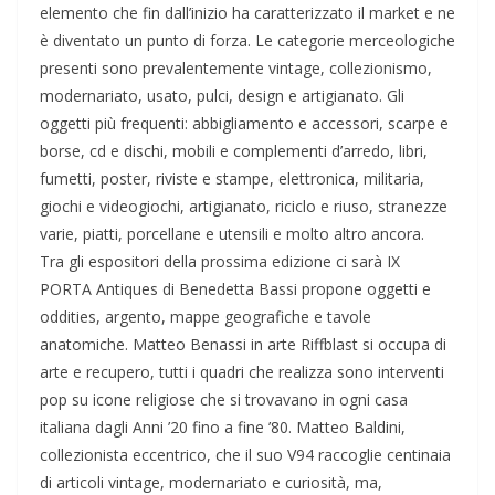
elemento che fin dall’inizio ha caratterizzato il market e ne
è diventato un punto di forza. Le categorie merceologiche
presenti sono prevalentemente vintage, collezionismo,
modernariato, usato, pulci, design e artigianato. Gli
oggetti più frequenti: abbigliamento e accessori, scarpe e
borse, cd e dischi, mobili e complementi d’arredo, libri,
fumetti, poster, riviste e stampe, elettronica, militaria,
giochi e videogiochi, artigianato, riciclo e riuso, stranezze
varie, piatti, porcellane e utensili e molto altro ancora.
Tra gli espositori della prossima edizione ci sarà IX
PORTA Antiques di Benedetta Bassi propone oggetti e
oddities, argento, mappe geografiche e tavole
anatomiche. Matteo Benassi in arte Riffblast si occupa di
arte e recupero, tutti i quadri che realizza sono interventi
pop su icone religiose che si trovavano in ogni casa
italiana dagli Anni ’20 fino a fine ’80. Matteo Baldini,
collezionista eccentrico, che il suo V94 raccoglie centinaia
di articoli vintage, modernariato e curiosità, ma,