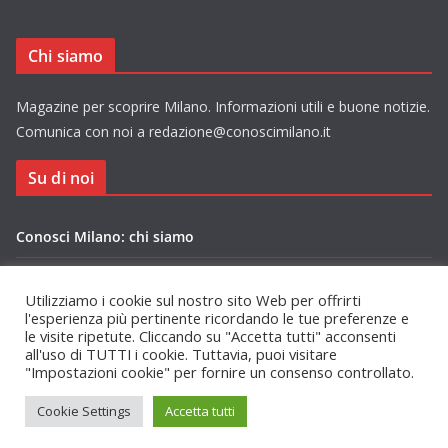
Chi siamo
Magazine per scoprire Milano. Informazioni utili e buone notizie.
Comunica con noi a redazione@conoscimilano.it
Su di noi
Conosci Milano: chi siamo
Privacy Policy Conosci Milano.it
Utilizziamo i cookie sul nostro sito Web per offrirti
l'esperienza più pertinente ricordando le tue preferenze e
le visite ripetute. Cliccando su "Accetta tutti" acconsenti
all'uso di TUTTI i cookie. Tuttavia, puoi visitare
"Impostazioni cookie" per fornire un consenso controllato.
Copyright © 2026
Conosci Milano
. Tutti i diritti riservati.
Cookie Settings
Accetta tutti
Tema:
ColorMag
di ThemeGrill. Powered by
WordPress
.