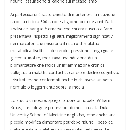
ridurre l’assunzione di calorie sul metabolismo.
Ai partecipanti è stato chiesto di mantenere la riduzione
calorica di circa 300 calorie al giorno per due anni. Dalle
analisi del sangue è emerso che chi era riuscito a farlo
presentava, rispetto agli altri, miglioramenti significativi
nei marcatori che misurano il rischio di malattia
metabolica: livelli di colesterolo, pressione sanguigna e
glicemia. Inoltre, mostrava una riduzione di un
biomarcatore che indica un’infiammazione cronica
collegata a malattie cardiache, cancro e declino cognitivo.
I risultati erano confermati anche in chi aveva un peso
normale o leggermente sopra la media.
Lo studio dimostra, spiega l’autore principale, William E.
Kraus, cardiologo e professore di medicina alla Duke
University School of Medicine negli Usa, «che anche una
piccola modifica alimentare potrebbe ridurre il peso del
diabete e delle malattie cardiovascolari nel paese. Le