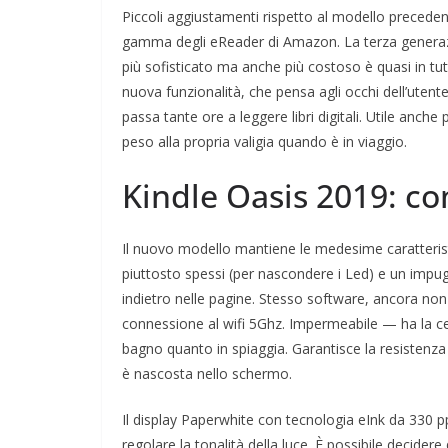
Piccoli aggiustamenti rispetto al modello precedent
gamma degli eReader di Amazon. La terza generaz
più sofisticato ma anche più costoso è quasi in tut
nuova funzionalità, che pensa agli occhi dell’ute
passa tante ore a leggere libri digitali. Utile anch
peso alla propria valigia quando è in viaggio.
Kindle Oasis 2019: co
Il nuovo modello mantiene le medesime caratterist
piuttosto spessi (per nascondere i Led) e un impugn
indietro nelle pagine. Stesso software, ancora non 
connessione al wifi 5Ghz. Impermeabile — ha la cer
bagno quanto in spiaggia. Garantisce la resistenza 
è nascosta nello schermo.
Il display Paperwhite con tecnologia eInk da 330 p
regolare la tonalità della luce. È possibile decider