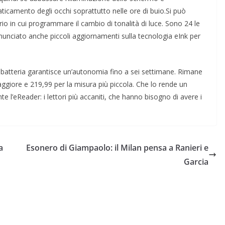
faticamento degli occhi soprattutto nelle ore di buio.Si può
io in cui programmare il cambio di tonalità di luce. Sono 24 le
nunciato anche piccoli aggiornamenti sulla tecnologia eInk per
 batteria garantisce un’autonomia fino a sei settimane. Rimane
aggiore e 219,99 per la misura più piccola. Che lo rende un
e l’eReader: i lettori più accaniti, che hanno bisogno di avere i
a
Esonero di Giampaolo: il Milan pensa a Ranieri e
Garcia