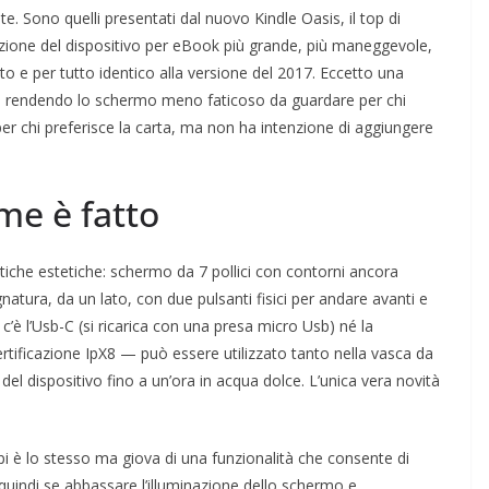
e. Sono quelli presentati dal nuovo Kindle Oasis, il top di
ione del dispositivo per eBook più grande, più maneggevole,
to e per tutto identico alla versione del 2017. Eccetto una
nte rendendo lo schermo meno faticoso da guardare per chi
e per chi preferisce la carta, ma non ha intenzione di aggiungere
me è fatto
iche estetiche: schermo da 7 pollici con contorni ancora
atura, da un lato, con due pulsanti fisici per andare avanti e
c’è l’Usb-C (si ricarica con una presa micro Usb) né la
tificazione IpX8 — può essere utilizzato tanto nella vasca da
del dispositivo fino a un’ora in acqua dolce. L’unica vera novità
pi è lo stesso ma giova di una funzionalità che consente di
e quindi se abbassare l’illuminazione dello schermo e